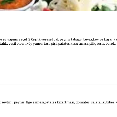
de ev yapımı reçel (2 Çeşit), yöresel bal, peynir tabağı ( beyaz,köy ve kaşar 
talık, yeşil biber, köy yumurtası, pişi, patates kızartması, piliç sosis, böre
lık zeytini, peynir, Ege ezmesi,patates kızartması, domates, salatalık, biber