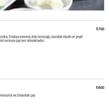
₺700
) acuka, Trakya ezmesi, köy tereyağı, Ayvalık siyah ve yeşil
k, bir termos çay yer almaktadır.
₺600
, yumurta ve 2 bardak çay