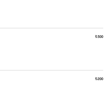
₺300
₺200